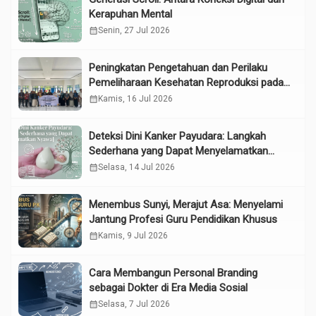
Kerapuhan Mental
calendar_month
Senin, 27 Jul 2026
Peningkatan Pengetahuan dan Perilaku
Pemeliharaan Kesehatan Reproduksi pada
Lansia melalui Edukasi dan Konseling di
calendar_month
Kamis, 16 Jul 2026
UPTD Pelayanan Sosial Lanjut Usia Binjai
Deteksi Dini Kanker Payudara: Langkah
Sederhana yang Dapat Menyelamatkan
Nyawa
calendar_month
Selasa, 14 Jul 2026
Menembus Sunyi, Merajut Asa: Menyelami
Jantung Profesi Guru Pendidikan Khusus
calendar_month
Kamis, 9 Jul 2026
Cara Membangun Personal Branding
sebagai Dokter di Era Media Sosial
calendar_month
Selasa, 7 Jul 2026