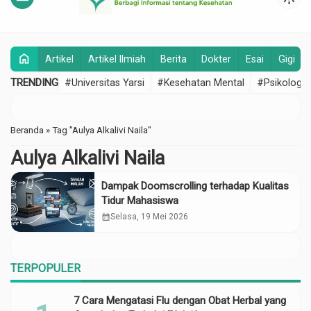
home
Artikel
Artikel Ilmiah
Berita
Dokter
Esai
Gigi
TRENDING
#Universitas Yarsi
#Kesehatan Mental
#Psikologi
Beranda
»
Tag "Aulya Alkalivi Naila"
Aulya Alkalivi Naila
Dampak Doomscrolling terhadap Kualitas
Tidur Mahasiswa
calendar_month
Selasa, 19 Mei 2026
TERPOPULER
7 Cara Mengatasi Flu dengan Obat Herbal yang