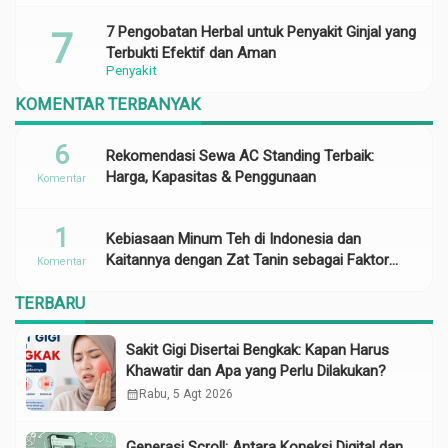
7 Pengobatan Herbal untuk Penyakit Ginjal yang
Terbukti Efektif dan Aman
Penyakit
KOMENTAR TERBANYAK
6
Rekomendasi Sewa AC Standing Terbaik:
Harga, Kapasitas & Penggunaan
Komentar
1
Kebiasaan Minum Teh di Indonesia dan
Kaitannya dengan Zat Tanin sebagai Faktor
Komentar
Risiko Anemia
TERBARU
Sakit Gigi Disertai Bengkak: Kapan Harus
Khawatir dan Apa yang Perlu Dilakukan?
calendar_month
Rabu, 5 Agt 2026
Generasi Scroll: Antara Koneksi Digital dan