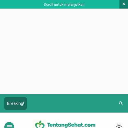
×
Scroll untuk melanjutkan
search
Breaking!
menu
light_mode