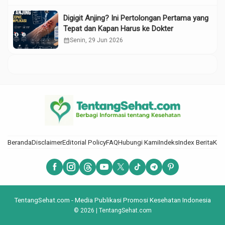
Digigit Anjing? Ini Pertolongan Pertama yang
Tepat dan Kapan Harus ke Dokter
calendar_month
Senin, 29 Jun 2026
Beranda
Disclaimer
Editorial Policy
FAQ
Hubungi Kami
Indeks
Index Berita
Kod
TentangSehat.com - Media Publikasi Promosi Kesehatan Indonesia
© 2026 | TentangSehat.com