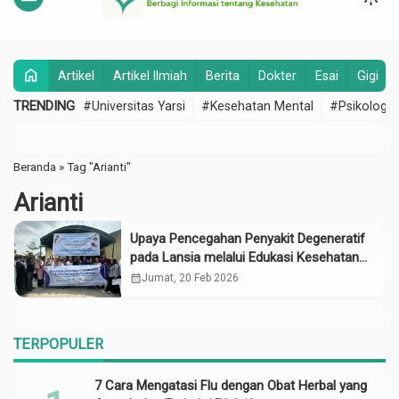
home
Artikel
Artikel Ilmiah
Berita
Dokter
Esai
Gigi
TRENDING
#Universitas Yarsi
#Kesehatan Mental
#Psikologi
Beranda
»
Tag "Arianti"
Arianti
Upaya Pencegahan Penyakit Degeneratif
pada Lansia melalui Edukasi Kesehatan
Terpadu di Desa Lidah Tanah Serdang
calendar_month
Jumat, 20 Feb 2026
Begadai
TERPOPULER
7 Cara Mengatasi Flu dengan Obat Herbal yang