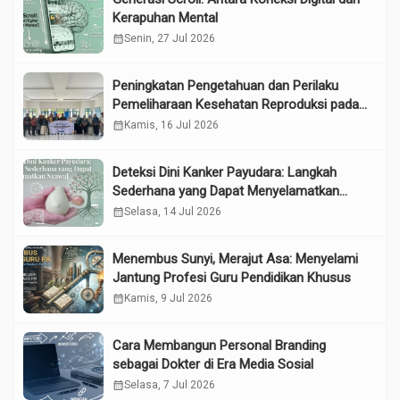
Kerapuhan Mental
calendar_month
Senin, 27 Jul 2026
Peningkatan Pengetahuan dan Perilaku
Pemeliharaan Kesehatan Reproduksi pada
Lansia melalui Edukasi dan Konseling di
calendar_month
Kamis, 16 Jul 2026
UPTD Pelayanan Sosial Lanjut Usia Binjai
Deteksi Dini Kanker Payudara: Langkah
Sederhana yang Dapat Menyelamatkan
Nyawa
calendar_month
Selasa, 14 Jul 2026
Menembus Sunyi, Merajut Asa: Menyelami
Jantung Profesi Guru Pendidikan Khusus
calendar_month
Kamis, 9 Jul 2026
Cara Membangun Personal Branding
sebagai Dokter di Era Media Sosial
calendar_month
Selasa, 7 Jul 2026