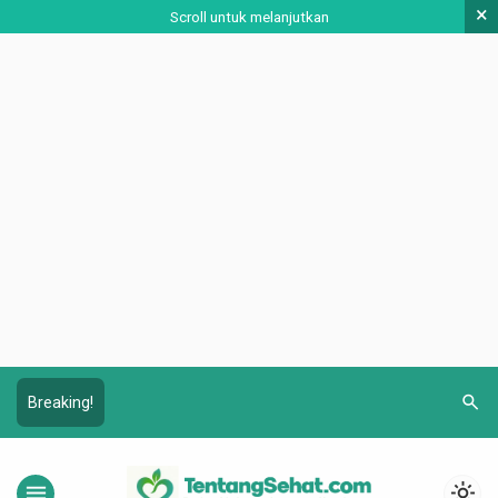
×
Scroll untuk melanjutkan
search
Breaking!
menu
light_mode