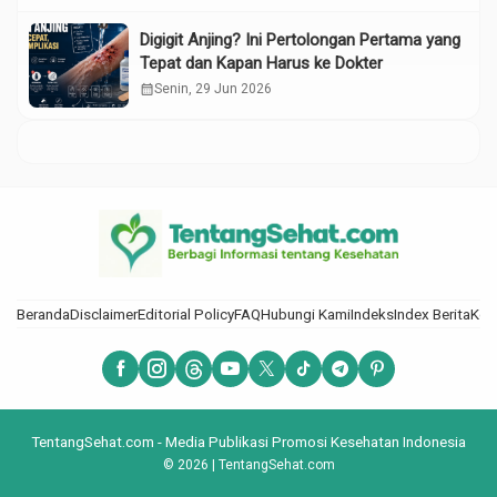
Digigit Anjing? Ini Pertolongan Pertama yang
Tepat dan Kapan Harus ke Dokter
calendar_month
Senin, 29 Jun 2026
Beranda
Disclaimer
Editorial Policy
FAQ
Hubungi Kami
Indeks
Index Berita
Kod
TentangSehat.com - Media Publikasi Promosi Kesehatan Indonesia
© 2026 | TentangSehat.com