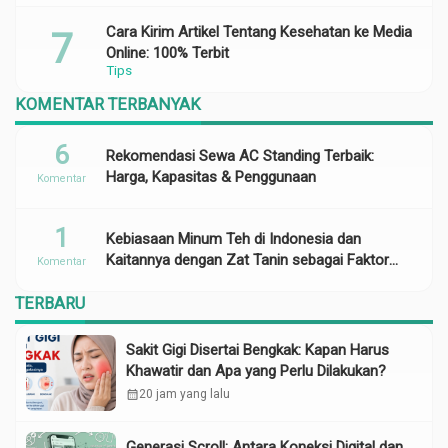
Cara Kirim Artikel Tentang Kesehatan ke Media
Online: 100% Terbit
Tips
KOMENTAR TERBANYAK
6
Rekomendasi Sewa AC Standing Terbaik:
Harga, Kapasitas & Penggunaan
Komentar
1
Kebiasaan Minum Teh di Indonesia dan
Kaitannya dengan Zat Tanin sebagai Faktor
Komentar
Risiko Anemia
TERBARU
Sakit Gigi Disertai Bengkak: Kapan Harus
Khawatir dan Apa yang Perlu Dilakukan?
calendar_month
20 jam yang lalu
Generasi Scroll: Antara Koneksi Digital dan