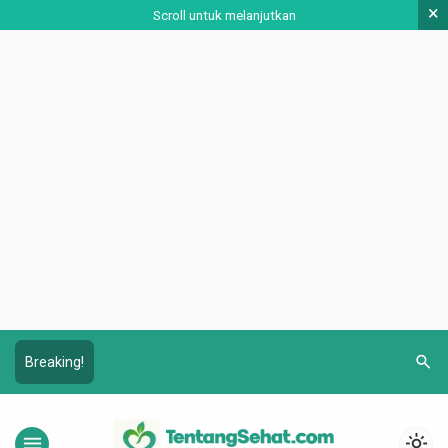
×
Scroll untuk melanjutkan
search
Breaking!
menu
light_mode