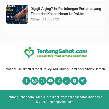
Digigit Anjing? Ini Pertolongan Pertama yang
Tepat dan Kapan Harus ke Dokter
calendar_month
Senin, 29 Jun 2026
Beranda
Disclaimer
Editorial Policy
FAQ
Hubungi Kami
Indeks
Index Berita
Kod
TentangSehat.com - Media Publikasi Promosi Kesehatan Indonesia
© 2026 | TentangSehat.com