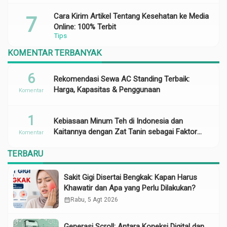
Cara Kirim Artikel Tentang Kesehatan ke Media
Online: 100% Terbit
Tips
KOMENTAR TERBANYAK
6
Rekomendasi Sewa AC Standing Terbaik:
Harga, Kapasitas & Penggunaan
Komentar
1
Kebiasaan Minum Teh di Indonesia dan
Kaitannya dengan Zat Tanin sebagai Faktor
Komentar
Risiko Anemia
TERBARU
Sakit Gigi Disertai Bengkak: Kapan Harus
Khawatir dan Apa yang Perlu Dilakukan?
calendar_month
Rabu, 5 Agt 2026
Generasi Scroll: Antara Koneksi Digital dan