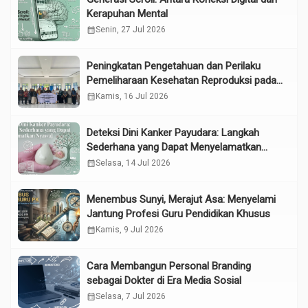
Kerapuhan Mental
calendar_month
Senin, 27 Jul 2026
Peningkatan Pengetahuan dan Perilaku
Pemeliharaan Kesehatan Reproduksi pada
Lansia melalui Edukasi dan Konseling di
calendar_month
Kamis, 16 Jul 2026
UPTD Pelayanan Sosial Lanjut Usia Binjai
Deteksi Dini Kanker Payudara: Langkah
Sederhana yang Dapat Menyelamatkan
Nyawa
calendar_month
Selasa, 14 Jul 2026
Menembus Sunyi, Merajut Asa: Menyelami
Jantung Profesi Guru Pendidikan Khusus
calendar_month
Kamis, 9 Jul 2026
Cara Membangun Personal Branding
sebagai Dokter di Era Media Sosial
calendar_month
Selasa, 7 Jul 2026