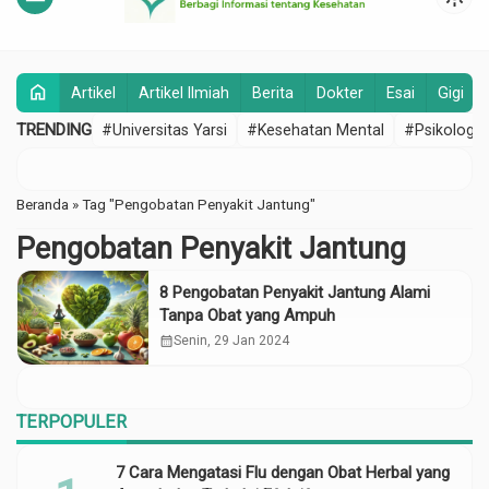
home
Artikel
Artikel Ilmiah
Berita
Dokter
Esai
Gigi
TRENDING
#Universitas Yarsi
#Kesehatan Mental
#Psikologi
Beranda
»
Tag "Pengobatan Penyakit Jantung"
Pengobatan Penyakit Jantung
8 Pengobatan Penyakit Jantung Alami
Tanpa Obat yang Ampuh
calendar_month
Senin, 29 Jan 2024
TERPOPULER
7 Cara Mengatasi Flu dengan Obat Herbal yang