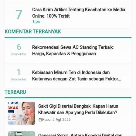
Cara Kirim Artikel Tentang Kesehatan ke Media
Online: 100% Terbit
Tips
KOMENTAR TERBANYAK
6
Rekomendasi Sewa AC Standing Terbaik:
Harga, Kapasitas & Penggunaan
Komentar
1
Kebiasaan Minum Teh di Indonesia dan
Kaitannya dengan Zat Tanin sebagai Faktor
Komentar
Risiko Anemia
TERBARU
Sakit Gigi Disertai Bengkak: Kapan Harus
Khawatir dan Apa yang Perlu Dilakukan?
calendar_month
Rabu, 5 Agt 2026
Generasi Scroll: Antara Koneksi Digital dan