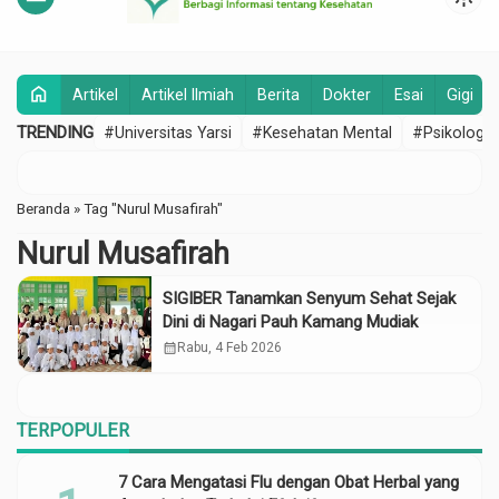
home
Artikel
Artikel Ilmiah
Berita
Dokter
Esai
Gigi
TRENDING
#Universitas Yarsi
#Kesehatan Mental
#Psikologi
Beranda
»
Tag "Nurul Musafirah"
Nurul Musafirah
SIGIBER Tanamkan Senyum Sehat Sejak
Dini di Nagari Pauh Kamang Mudiak
calendar_month
Rabu, 4 Feb 2026
TERPOPULER
7 Cara Mengatasi Flu dengan Obat Herbal yang