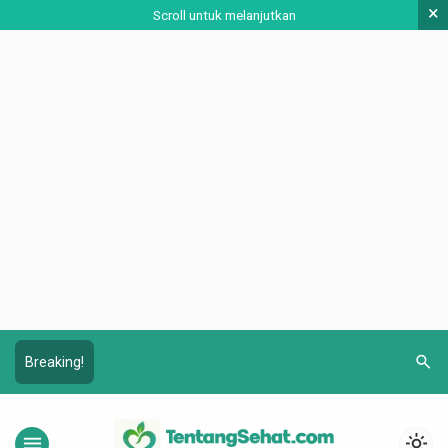
×
Scroll untuk melanjutkan
search
Breaking!
menu
light_mode