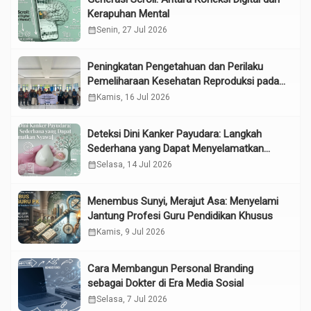
Kerapuhan Mental
calendar_month
Senin, 27 Jul 2026
Peningkatan Pengetahuan dan Perilaku
Pemeliharaan Kesehatan Reproduksi pada
Lansia melalui Edukasi dan Konseling di
calendar_month
Kamis, 16 Jul 2026
UPTD Pelayanan Sosial Lanjut Usia Binjai
Deteksi Dini Kanker Payudara: Langkah
Sederhana yang Dapat Menyelamatkan
Nyawa
calendar_month
Selasa, 14 Jul 2026
Menembus Sunyi, Merajut Asa: Menyelami
Jantung Profesi Guru Pendidikan Khusus
calendar_month
Kamis, 9 Jul 2026
Cara Membangun Personal Branding
sebagai Dokter di Era Media Sosial
calendar_month
Selasa, 7 Jul 2026