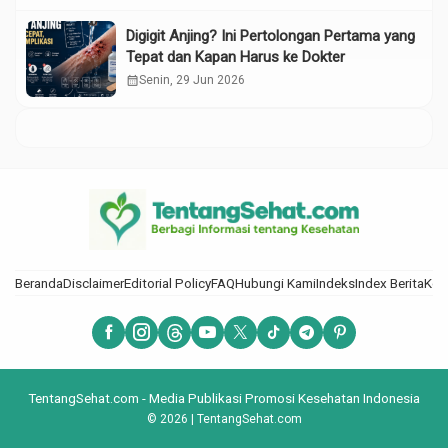
Digigit Anjing? Ini Pertolongan Pertama yang
Tepat dan Kapan Harus ke Dokter
calendar_month
Senin, 29 Jun 2026
Beranda
Disclaimer
Editorial Policy
FAQ
Hubungi Kami
Indeks
Index Berita
Kod
TentangSehat.com - Media Publikasi Promosi Kesehatan Indonesia
© 2026 | TentangSehat.com