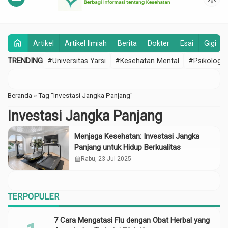
home
Artikel
Artikel Ilmiah
Berita
Dokter
Esai
Gigi
TRENDING
#Universitas Yarsi
#Kesehatan Mental
#Psikologi
Beranda
»
Tag "Investasi Jangka Panjang"
Investasi Jangka Panjang
Menjaga Kesehatan: Investasi Jangka
Panjang untuk Hidup Berkualitas
calendar_month
Rabu, 23 Jul 2025
TERPOPULER
7 Cara Mengatasi Flu dengan Obat Herbal yang