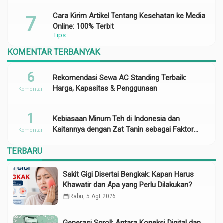
Cara Kirim Artikel Tentang Kesehatan ke Media
Online: 100% Terbit
Tips
KOMENTAR TERBANYAK
6
Rekomendasi Sewa AC Standing Terbaik:
Harga, Kapasitas & Penggunaan
Komentar
1
Kebiasaan Minum Teh di Indonesia dan
Kaitannya dengan Zat Tanin sebagai Faktor
Komentar
Risiko Anemia
TERBARU
Sakit Gigi Disertai Bengkak: Kapan Harus
Khawatir dan Apa yang Perlu Dilakukan?
calendar_month
Rabu, 5 Agt 2026
Generasi Scroll: Antara Koneksi Digital dan