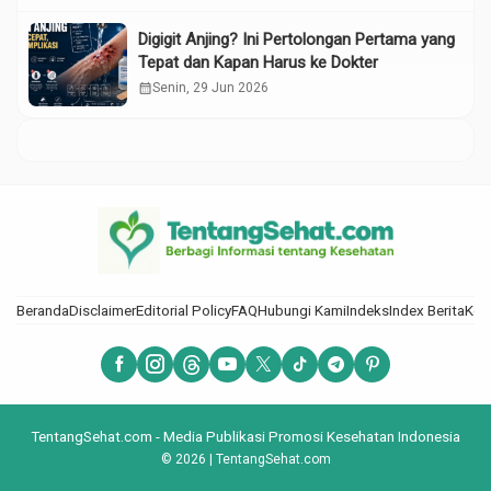
Digigit Anjing? Ini Pertolongan Pertama yang
Tepat dan Kapan Harus ke Dokter
calendar_month
Senin, 29 Jun 2026
Beranda
Disclaimer
Editorial Policy
FAQ
Hubungi Kami
Indeks
Index Berita
Kod
TentangSehat.com - Media Publikasi Promosi Kesehatan Indonesia
© 2026 | TentangSehat.com