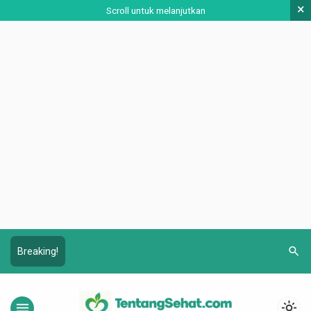
×
Scroll untuk melanjutkan
search
Breaking!
menu
light_mode