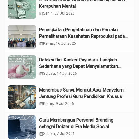
Kerapuhan Mental
calendar_month
Senin, 27 Jul 2026
Peningkatan Pengetahuan dan Perilaku
Pemeliharaan Kesehatan Reproduksi pada
Lansia melalui Edukasi dan Konseling di
calendar_month
Kamis, 16 Jul 2026
UPTD Pelayanan Sosial Lanjut Usia Binjai
Deteksi Dini Kanker Payudara: Langkah
Sederhana yang Dapat Menyelamatkan
Nyawa
calendar_month
Selasa, 14 Jul 2026
Menembus Sunyi, Merajut Asa: Menyelami
Jantung Profesi Guru Pendidikan Khusus
calendar_month
Kamis, 9 Jul 2026
Cara Membangun Personal Branding
sebagai Dokter di Era Media Sosial
calendar_month
Selasa, 7 Jul 2026