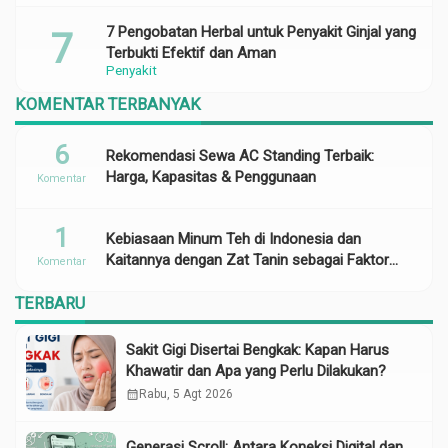
7 Pengobatan Herbal untuk Penyakit Ginjal yang
Terbukti Efektif dan Aman
Penyakit
KOMENTAR TERBANYAK
6
Rekomendasi Sewa AC Standing Terbaik:
Harga, Kapasitas & Penggunaan
Komentar
1
Kebiasaan Minum Teh di Indonesia dan
Kaitannya dengan Zat Tanin sebagai Faktor
Komentar
Risiko Anemia
TERBARU
Sakit Gigi Disertai Bengkak: Kapan Harus
Khawatir dan Apa yang Perlu Dilakukan?
calendar_month
Rabu, 5 Agt 2026
Generasi Scroll: Antara Koneksi Digital dan