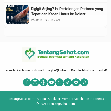
Digigit Anjing? Ini Pertolongan Pertama yang
Tepat dan Kapan Harus ke Dokter
calendar_month
Senin, 29 Jun 2026
Beranda
Disclaimer
Editorial Policy
FAQ
Hubungi Kami
Indeks
Index Berita
Kod
TentangSehat.com - Media Publikasi Promosi Kesehatan Indonesia
© 2026 | TentangSehat.com