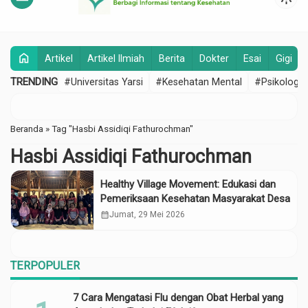
home
Artikel
Artikel Ilmiah
Berita
Dokter
Esai
Gigi
TRENDING
#Universitas Yarsi
#Kesehatan Mental
#Psikologi
Beranda
»
Tag "Hasbi Assidiqi Fathurochman"
Hasbi Assidiqi Fathurochman
Healthy Village Movement: Edukasi dan
Pemeriksaan Kesehatan Masyarakat Desa
calendar_month
Jumat, 29 Mei 2026
TERPOPULER
7 Cara Mengatasi Flu dengan Obat Herbal yang