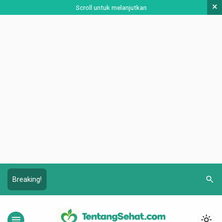
×
Scroll untuk melanjutkan
search
Breaking!
menu
light_mode