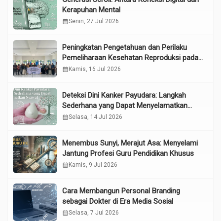
Kerapuhan Mental
calendar_month
Senin, 27 Jul 2026
Peningkatan Pengetahuan dan Perilaku
Pemeliharaan Kesehatan Reproduksi pada
Lansia melalui Edukasi dan Konseling di
calendar_month
Kamis, 16 Jul 2026
UPTD Pelayanan Sosial Lanjut Usia Binjai
Deteksi Dini Kanker Payudara: Langkah
Sederhana yang Dapat Menyelamatkan
Nyawa
calendar_month
Selasa, 14 Jul 2026
Menembus Sunyi, Merajut Asa: Menyelami
Jantung Profesi Guru Pendidikan Khusus
calendar_month
Kamis, 9 Jul 2026
Cara Membangun Personal Branding
sebagai Dokter di Era Media Sosial
calendar_month
Selasa, 7 Jul 2026