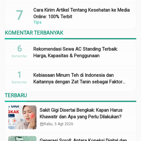
Cara Kirim Artikel Tentang Kesehatan ke Media
Online: 100% Terbit
Tips
KOMENTAR TERBANYAK
6
Rekomendasi Sewa AC Standing Terbaik:
Harga, Kapasitas & Penggunaan
Komentar
1
Kebiasaan Minum Teh di Indonesia dan
Kaitannya dengan Zat Tanin sebagai Faktor
Komentar
Risiko Anemia
TERBARU
Sakit Gigi Disertai Bengkak: Kapan Harus
Khawatir dan Apa yang Perlu Dilakukan?
calendar_month
Rabu, 5 Agt 2026
Generasi Scroll: Antara Koneksi Digital dan