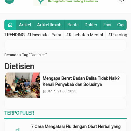
home
Artikel
Artikel Ilmiah
Berita
Dokter
Esai
Gigi
TRENDING
#Universitas Yarsi
#Kesehatan Mental
#Psikologi
Beranda
»
Tag "Dietisien"
Dietisien
Mengapa Berat Badan Balita Tidak Naik?
Kenali Penyebab dan Solusinya
calendar_month
Senin, 21 Jul 2025
TERPOPULER
7 Cara Mengatasi Flu dengan Obat Herbal yang