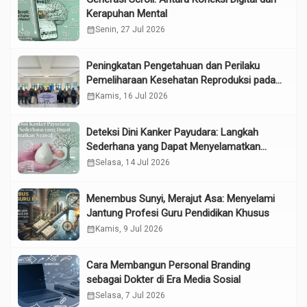
Kerapuhan Mental
calendar_month
Senin, 27 Jul 2026
Peningkatan Pengetahuan dan Perilaku
Pemeliharaan Kesehatan Reproduksi pada
Lansia melalui Edukasi dan Konseling di
calendar_month
Kamis, 16 Jul 2026
UPTD Pelayanan Sosial Lanjut Usia Binjai
Deteksi Dini Kanker Payudara: Langkah
Sederhana yang Dapat Menyelamatkan
Nyawa
calendar_month
Selasa, 14 Jul 2026
Menembus Sunyi, Merajut Asa: Menyelami
Jantung Profesi Guru Pendidikan Khusus
calendar_month
Kamis, 9 Jul 2026
Cara Membangun Personal Branding
sebagai Dokter di Era Media Sosial
calendar_month
Selasa, 7 Jul 2026