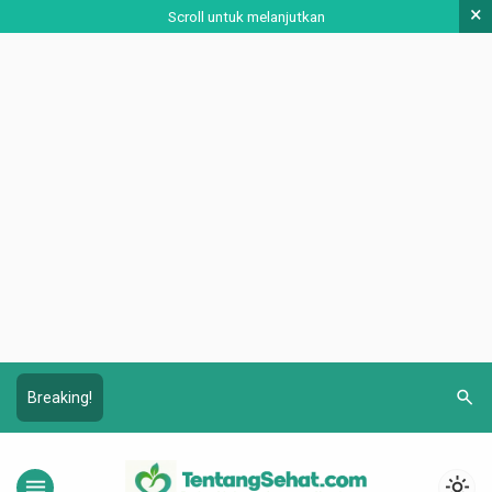
×
Scroll untuk melanjutkan
search
Breaking!
menu
light_mode