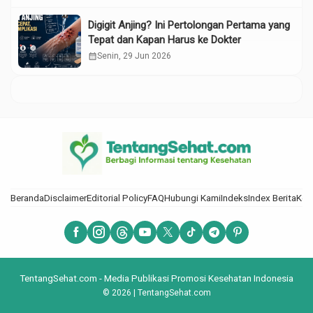
Digigit Anjing? Ini Pertolongan Pertama yang
Tepat dan Kapan Harus ke Dokter
calendar_month
Senin, 29 Jun 2026
Beranda
Disclaimer
Editorial Policy
FAQ
Hubungi Kami
Indeks
Index Berita
Kod
TentangSehat.com - Media Publikasi Promosi Kesehatan Indonesia
© 2026 | TentangSehat.com