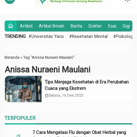
home
Artikel
Artikel Ilmiah
Berita
Dokter
Esai
Gigi
TRENDING
#Universitas Yarsi
#Kesehatan Mental
#Psikologi
Beranda
»
Tag "Anissa Nuraeni Maulani"
Anissa Nuraeni Maulani
Tips Menjaga Kesehatan di Era Perubahan
Cuaca yang Ekstrem
calendar_month
Selasa, 16 Des 2025
TERPOPULER
7 Cara Mengatasi Flu dengan Obat Herbal yang