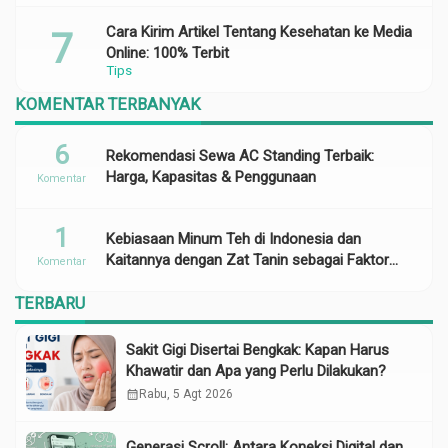
Cara Kirim Artikel Tentang Kesehatan ke Media
Online: 100% Terbit
Tips
KOMENTAR TERBANYAK
6
Rekomendasi Sewa AC Standing Terbaik:
Harga, Kapasitas & Penggunaan
Komentar
1
Kebiasaan Minum Teh di Indonesia dan
Kaitannya dengan Zat Tanin sebagai Faktor
Komentar
Risiko Anemia
TERBARU
Sakit Gigi Disertai Bengkak: Kapan Harus
Khawatir dan Apa yang Perlu Dilakukan?
calendar_month
Rabu, 5 Agt 2026
Generasi Scroll: Antara Koneksi Digital dan