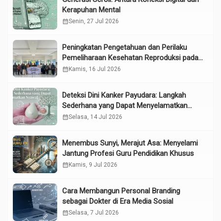
Kerapuhan Mental
calendar_month
Senin, 27 Jul 2026
Peningkatan Pengetahuan dan Perilaku
Pemeliharaan Kesehatan Reproduksi pada
Lansia melalui Edukasi dan Konseling di
calendar_month
Kamis, 16 Jul 2026
UPTD Pelayanan Sosial Lanjut Usia Binjai
Deteksi Dini Kanker Payudara: Langkah
Sederhana yang Dapat Menyelamatkan
Nyawa
calendar_month
Selasa, 14 Jul 2026
Menembus Sunyi, Merajut Asa: Menyelami
Jantung Profesi Guru Pendidikan Khusus
calendar_month
Kamis, 9 Jul 2026
Cara Membangun Personal Branding
sebagai Dokter di Era Media Sosial
calendar_month
Selasa, 7 Jul 2026