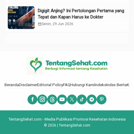
Digigit Anjing? Ini Pertolongan Pertama yang
Tepat dan Kapan Harus ke Dokter
calendar_month
Senin, 29 Jun 2026
Beranda
Disclaimer
Editorial Policy
FAQ
Hubungi Kami
Indeks
Index Berita
Kod
TentangSehat.com - Media Publikasi Promosi Kesehatan Indonesia
© 2026 | TentangSehat.com