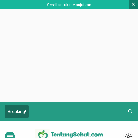
×
Scroll untuk melanjutkan
search
Breaking!
menu
light_mode