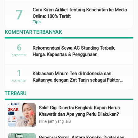
Cara Kirim Artikel Tentang Kesehatan ke Media
Online: 100% Terbit
Tips
KOMENTAR TERBANYAK
6
Rekomendasi Sewa AC Standing Terbaik:
Harga, Kapasitas & Penggunaan
Komentar
1
Kebiasaan Minum Teh di Indonesia dan
Kaitannya dengan Zat Tanin sebagai Faktor
Komentar
Risiko Anemia
TERBARU
Sakit Gigi Disertai Bengkak: Kapan Harus
Khawatir dan Apa yang Perlu Dilakukan?
calendar_month
16 jam yang lalu
Generasi Scroll: Antara Koneksi Digital dan