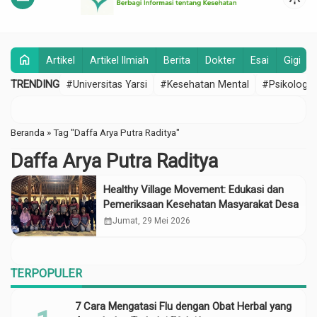
home
Artikel
Artikel Ilmiah
Berita
Dokter
Esai
Gigi
TRENDING
#Universitas Yarsi
#Kesehatan Mental
#Psikologi
Beranda
»
Tag "⁠Daffa Arya Putra Raditya"
⁠Daffa Arya Putra Raditya
Healthy Village Movement: Edukasi dan
Pemeriksaan Kesehatan Masyarakat Desa
calendar_month
Jumat, 29 Mei 2026
TERPOPULER
7 Cara Mengatasi Flu dengan Obat Herbal yang