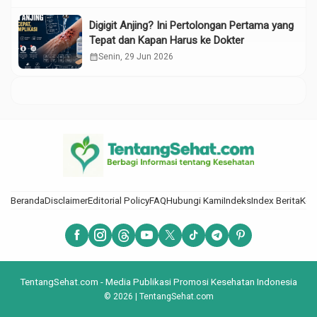
Digigit Anjing? Ini Pertolongan Pertama yang
Tepat dan Kapan Harus ke Dokter
calendar_month
Senin, 29 Jun 2026
Beranda
Disclaimer
Editorial Policy
FAQ
Hubungi Kami
Indeks
Index Berita
Kod
TentangSehat.com - Media Publikasi Promosi Kesehatan Indonesia
© 2026 | TentangSehat.com