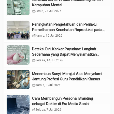
Kerapuhan Mental
calendar_month
Senin, 27 Jul 2026
Peningkatan Pengetahuan dan Perilaku
Pemeliharaan Kesehatan Reproduksi pada
Lansia melalui Edukasi dan Konseling di
calendar_month
Kamis, 16 Jul 2026
UPTD Pelayanan Sosial Lanjut Usia Binjai
Deteksi Dini Kanker Payudara: Langkah
Sederhana yang Dapat Menyelamatkan
Nyawa
calendar_month
Selasa, 14 Jul 2026
Menembus Sunyi, Merajut Asa: Menyelami
Jantung Profesi Guru Pendidikan Khusus
calendar_month
Kamis, 9 Jul 2026
Cara Membangun Personal Branding
sebagai Dokter di Era Media Sosial
calendar_month
Selasa, 7 Jul 2026