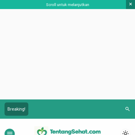
×
Scroll untuk melanjutkan
search
Breaking!
menu
light_mode